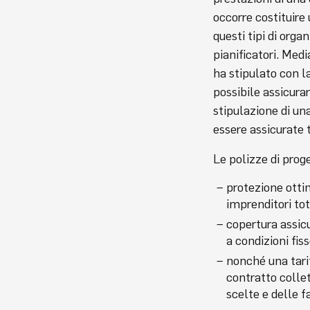
occorre costituire 
questi tipi di org
pianificatori. Med
ha stipulato con l
possibile assicurare
stipulazione di un
essere assicurate 
Le polizze di prog
protezione ottim
imprenditori tot
copertura assic
a condizioni fi
nonché una tari
contratto colle
scelte e delle fa