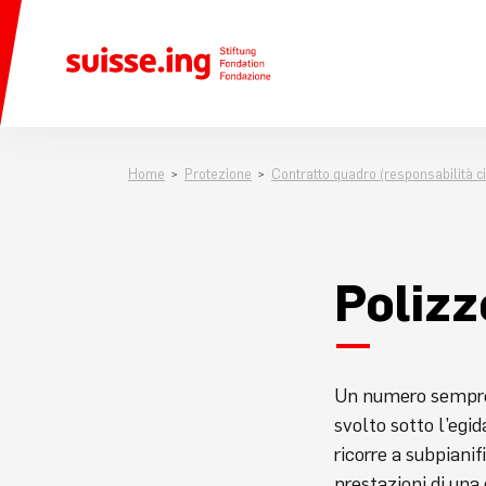
Home
Protezione
Contratto quadro (responsabilità ci
Polizz
Un numero sempre 
svolto sotto l’egid
ricorre a subpianif
prestazioni di una