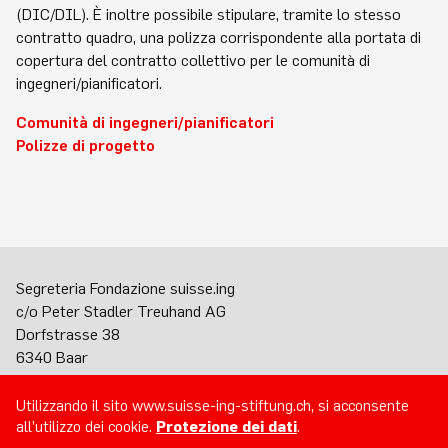
(DIC/DIL). È inoltre possibile stipulare, tramite lo stesso
contratto quadro, una polizza corrispondente alla portata di
copertura del contratto collettivo per le comunità di
ingegneri/pianificatori.
Comunità di ingegneri/pianificatori
Polizze di progetto
Segreteria Fondazione suisse.ing
c/o Peter Stadler Treuhand AG
Dorfstrasse 38
6340 Baar
Tel. +41 (0)77 409 98 24
Utilizzando il sito www.suisse-ing-stiftung.ch, si acconsente
Invia e-mail
all’utilizzo dei cookie.
Protezione dei dati
.