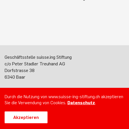
Geschäftsstelle suisse.ing Stiftung
c/o Peter Stadler Treuhand AG
Dorfstrasse 38
6340 Baar
Tel. +41 (0)77 409 98 24
E-Mail
Durch die Nutzung von www.suisse-ing-stiftung.ch akzeptieren
Sie die Verwendung von Cookies.
Datenschutz
.
Impressum
Datenschutz
Akzeptieren
Informationsblatt VAG 45